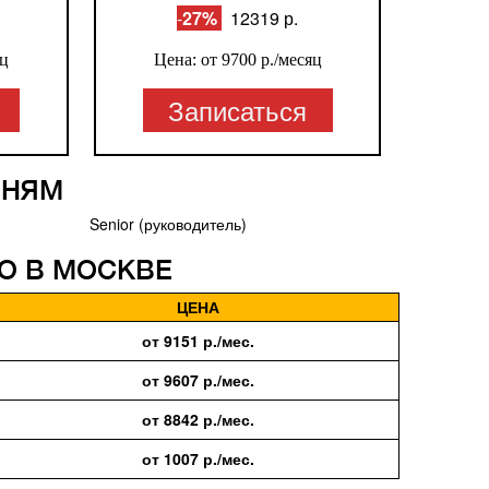
-
27%
12319 р.
яц
Цена: от 9700
р./месяц
Записаться
ВНЯМ
Senior (руководитель)
Ю В МОСКВЕ
ЦЕНА
от
9151
р./мес.
от
9607
р./мес.
от
8842
р./мес.
от
1007
р./мес.