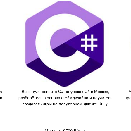
а
Вы с нуля освоите C# на уроках C# в Москве,
М
 в
разберётесь в основах геймдизайна и научитесь
пр
создавать игры на популярном движке Unity.
Цена: от 9700 ₽/мес.